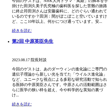
今回のゲストは、NHK大河ドラマ「篤姫」の脚本を手
掛けた田渕久美子氏究極の歯科医を探した苦難の旅路
に終止符田渕さんは安藤歯科に、どのぐらい通われて
いるのですか？田渕：間がぼこぼこと空いていますけ
ど、ここ10年以上、何かにつけ通っています。安...
続きを読む
第2回 中原英臣先生
2023.08.17
院長対談
今回のゲストは、あのダーウィンの進化論にご専門の
遺伝子理論から新しい光を当てた「ウイルス進化論」
など、ユニークな視点による多彩な研究活動で知られ
る医師の中原英臣さんです。中原さんの活動範囲はさ
らに医学の狭い枠を超え、今や科学的な英知の裏づ
け...
続きを読む