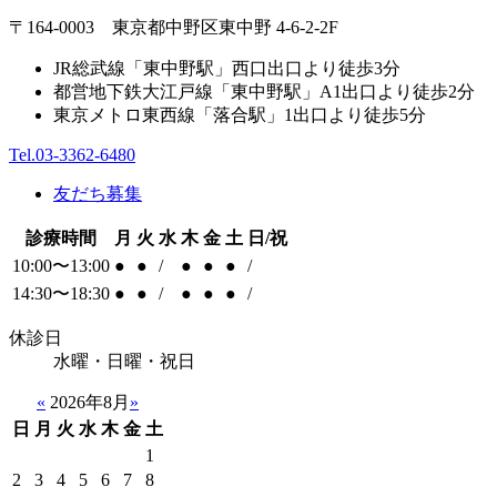
〒164-0003 東京都中野区東中野 4-6-2-2F
JR総武線「東中野駅」西口出口より徒歩3分
都営地下鉄大江戸線「東中野駅」A1出口より徒歩2分
東京メトロ東西線「落合駅」1出口より徒歩5分
Tel.03-3362-6480
友だち募集
診療時間
月
火
水
木
金
土
日/祝
10:00〜13:00
●
●
/
●
●
●
/
14:30〜18:30
●
●
/
●
●
●
/
休診日
水曜・日曜・祝日
«
2026年8月
»
日
月
火
水
木
金
土
1
2
3
4
5
6
7
8