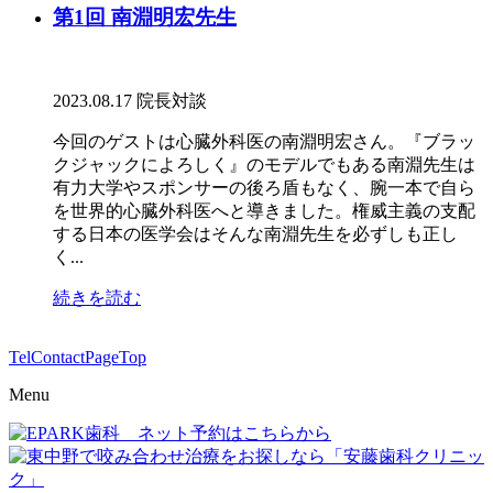
第1回 南淵明宏先生
2023.08.17
院長対談
今回のゲストは心臓外科医の南淵明宏さん。『ブラッ
クジャックによろしく』のモデルでもある南淵先生は
有力大学やスポンサーの後ろ盾もなく、腕一本で自ら
を世界的心臓外科医へと導きました。権威主義の支配
する日本の医学会はそんな南淵先生を必ずしも正し
く...
続きを読む
Tel
Contact
PageTop
Menu