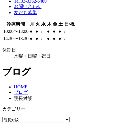
Tel.03-3362-6480
お問い合わせ
友だち募集
診療時間
月
火
水
木
金
土
日/祝
10:00〜13:00
●
●
/
●
●
●
/
14:30〜18:30
●
●
/
●
●
●
/
休診日
水曜・日曜・祝日
ブログ
HOME
ブログ
院長対談
カテゴリー: