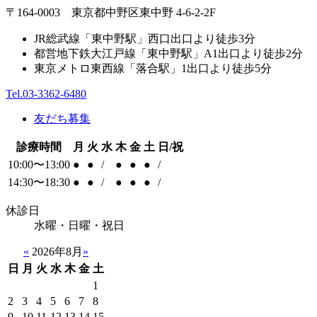
〒164-0003 東京都中野区東中野 4-6-2-2F
JR総武線「東中野駅」西口出口より徒歩3分
都営地下鉄大江戸線「東中野駅」A1出口より徒歩2分
東京メトロ東西線「落合駅」1出口より徒歩5分
Tel.03-3362-6480
友だち募集
診療時間
月
火
水
木
金
土
日/祝
10:00〜13:00
●
●
/
●
●
●
/
14:30〜18:30
●
●
/
●
●
●
/
休診日
水曜・日曜・祝日
«
2026年8月
»
日
月
火
水
木
金
土
1
2
3
4
5
6
7
8
9
10
11
12
13
14
15