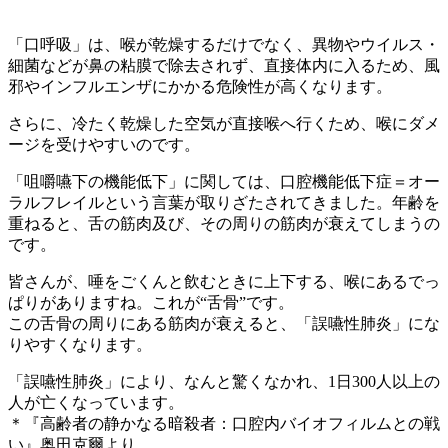
「口呼吸」は、喉が乾燥するだけでなく、異物やウイルス・
細菌などが鼻の粘膜で除去されず、直接体内に入るため、風
邪やインフルエンザにかかる危険性が高くなります。
さらに、冷たく乾燥した空気が直接喉へ行くため、喉にダメ
ージを受けやすいのです。
「咀嚼嚥下の機能低下」に関しては、口腔機能低下症＝オー
ラルフレイルという言葉が取りざたされてきました。年齢を
重ねると、舌の筋肉及び、その周りの筋肉が衰えてしまうの
です。
皆さんが、唾をごくんと飲むときに上下する、喉にあるでっ
ぱりがありますね。これが“舌骨”です。
この舌骨の周りにある筋肉が衰えると、「誤嚥性肺炎」にな
りやすくなります。
「誤嚥性肺炎」により、なんと驚くなかれ、1日300人以上の
人が亡くなっています。
＊『高齢者の静かなる暗殺者：口腔内バイオフィルムとの戦
い』奥田克爾より