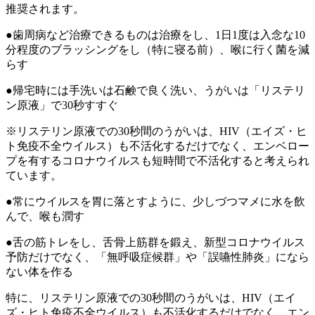
推奨されます。
●歯周病など治療できるものは治療をし、1日1度は入念な10
分程度のブラッシングをし（特に寝る前）、喉に行く菌を減
らす
●帰宅時には手洗いは石鹸で良く洗い、うがいは「リステリ
ン原液」で30秒すすぐ
※リステリン原液での30秒間のうがいは、HIV（エイズ・ヒ
ト免疫不全ウイルス）も不活化するだけでなく、エンベロー
プを有するコロナウイルスも短時間で不活化すると考えられ
ています。
●常にウイルスを胃に落とすように、少しづつマメに水を飲
んで、喉も潤す
●舌の筋トレをし、舌骨上筋群を鍛え、新型コロナウイルス
予防だけでなく、「無呼吸症候群」や「誤嚥性肺炎」になら
ない体を作る
特に、リステリン原液での30秒間のうがいは、HIV（エイ
ズ・ヒト免疫不全ウイルス）も不活化するだけでなく、エン