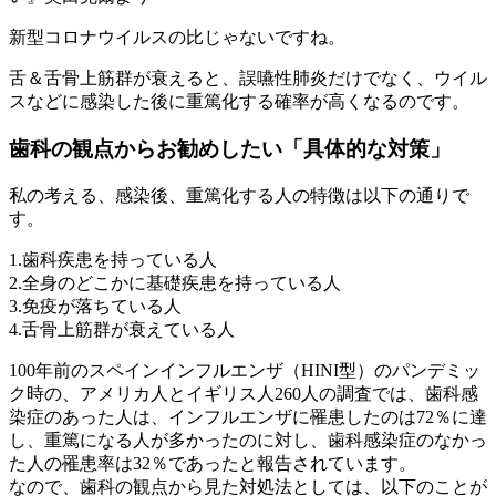
新型コロナウイルスの比じゃないですね。
舌＆舌骨上筋群が衰えると、誤嚥性肺炎だけでなく、ウイル
スなどに感染した後に重篤化する確率が高くなるのです。
歯科の観点からお勧めしたい「具体的な対策」
私の考える、感染後、重篤化する人の特徴は以下の通りで
す。
1.歯科疾患を持っている人
2.全身のどこかに基礎疾患を持っている人
3.免疫が落ちている人
4.舌骨上筋群が衰えている人
100年前のスペインインフルエンザ（HINI型）のパンデミッ
ク時の、アメリカ人とイギリス人260人の調査では、歯科感
染症のあった人は、インフルエンザに罹患したのは72％に達
し、重篤になる人が多かったのに対し、歯科感染症のなかっ
た人の罹患率は32％であったと報告されています。
なので、歯科の観点から見た対処法としては、以下のことが