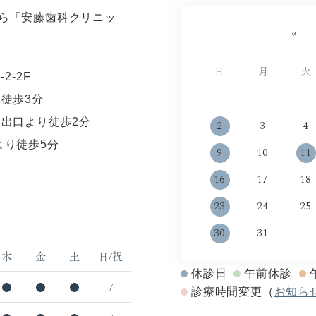
«
日
月
火
2-2F
徒歩3分
1出口より徒歩2分
2
3
4
より徒歩5分
9
10
11
16
17
18
23
24
25
30
31
木
金
土
日/祝
休診日
午前休診
●
●
●
/
診療時間変更（
お知ら