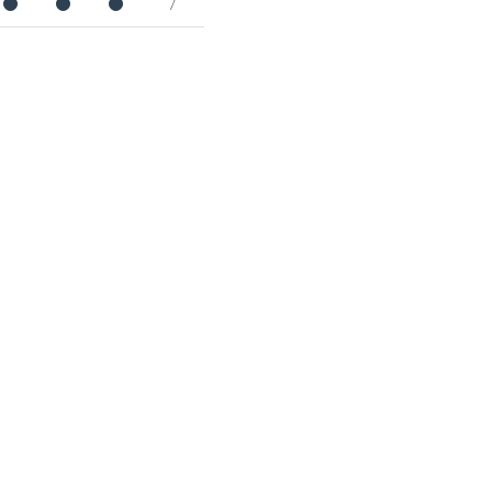
●
●
●
/